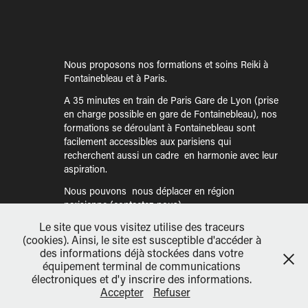
Nous proposons nos formations et soins Reiki à
Fontainebleau et à Paris.
A 35 minutes en train de Paris Gare de Lyon (pr
ise
en charge possible en gare de Fontainebleau), nos
formations se déroulant à Fontainebleau sont
facilement accessibles aux parisiens qui
recherchent aussi un cadre en harmonie avec leur
aspiration.
Nous pouvons nous déplacer en région
parisienne (contactez-nous).
Le site que vous visitez utilise des traceurs
Séance de soin:
1 heure environ (70€ à
(cookies). Ainsi, le site est susceptible d'accéder à
Fontainebleau ou 90€ à Paris avec location de
des informations déjà stockées dans votre
salle) ou sur 4 jours (180€ à Fontainebleau ou
équipement terminal de communications
250€ à Paris avec location de salle).
électroniques et d'y inscrire des informations.
Formations avec 2 enseignants:
nous contacter
Accepter
Refuser
pour tout renseignement.